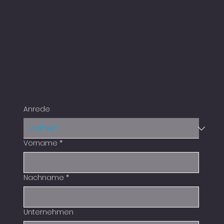
Industriestrasse 173C
8957 Spreitenbach
info@br-reinigungen.ch
+41 44 860 95 19
Kontakt aufnehmen
Anrede
Vorname
*
Nachname
*
Unternehmen