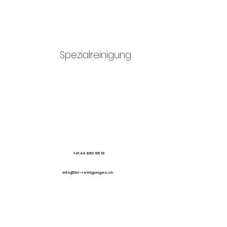
Privathaushalt
Umzugsreinigung
Spezialreinigung
+41 44 860 95 19
info@br-reinigungen.ch