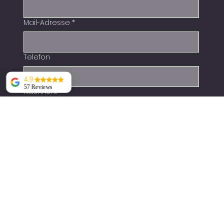
Mail-Adresse
*
Telefon
4.9
57 Reviews
Nachricht
*
Amira Weber
Wir sind absolut
begeistert.
Mitarbeiter der BR
Reinigungen haben
unsere Platten und
Glaspergola
senden
gereinigt.Das
Ergebnis ist perfekt
und alles wirkt
wieder wie neu.
Die
Zusammenarbeit
Menü
mit den
Mitarbeitern war
sehr angenehm