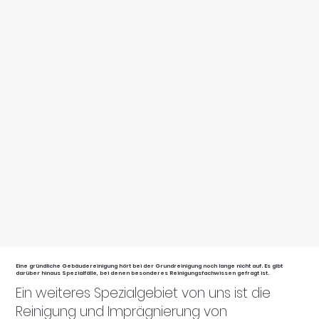
Eine gründliche Gebäudereinigung hört bei der Grundreinigung noch lange nicht auf. Es gibt
darüber hinaus Spezialfälle, bei denen besonderes Reinigungsfachwissen gefragt ist.
Ein weiteres Spezialgebiet von uns ist die
Reinigung und Imprägnierung von